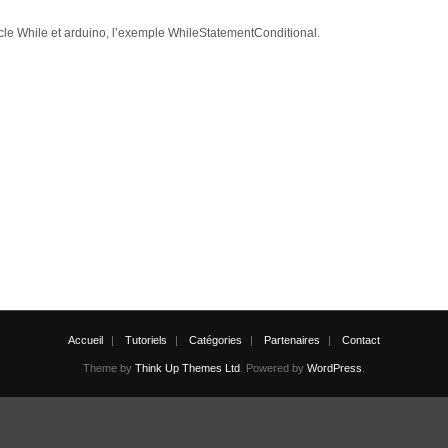
le While et arduino, l’exemple WhileStatementConditional.
Accueil
Tutoriels
Catégories
Partenaires
Contact
Theme by
Think Up Themes Ltd
. Powered by
WordPress
.