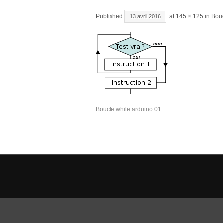
Published
at
145 × 125
in
Bouc
13 avril 2016
Boucle while arduino 01