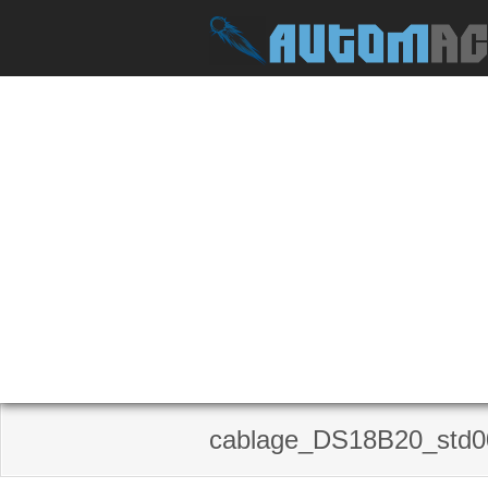
Skip
to
content
cablage_DS18B20_std0