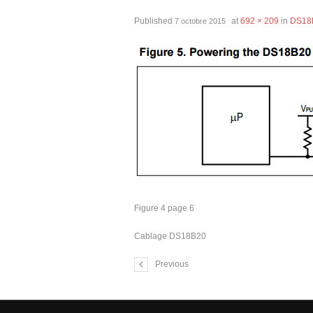
Published
at
692 × 209
in
DS18B
7 octobre 2015
Figure 4 page 6
Cablage DS18B20
Previous