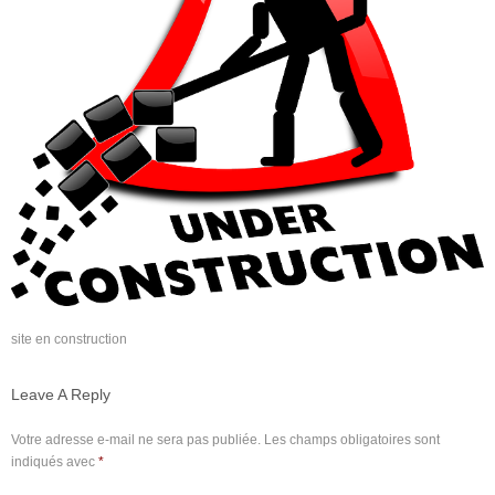
site en construction
Leave A Reply
Votre adresse e-mail ne sera pas publiée.
Les champs obligatoires sont
indiqués avec
*