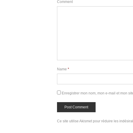
Comment
Name
*
Enregistrer mon nom, mon e-mail et mon sit
Ce site utilise Akismet pour réduire les indésir