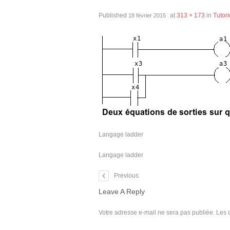
Published
at
313 × 173
in
Tutori
18 février 2015
Langage ladder
Langage ladder
Previous
Leave A Reply
Votre adresse e-mail ne sera pas publiée.
Les 