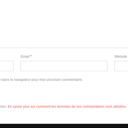
Email
*
Website
e dans le navigateur pour mon prochain commentaire.
ables.
En savoir plus sur comment les données de vos commentaires sont utilisées
.