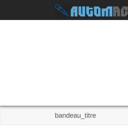
Skip
to
content
bandeau_titre