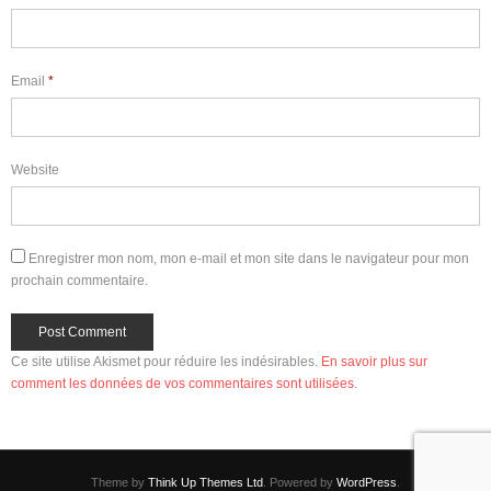
Email
*
Website
Enregistrer mon nom, mon e-mail et mon site dans le navigateur pour mon
prochain commentaire.
Ce site utilise Akismet pour réduire les indésirables.
En savoir plus sur
comment les données de vos commentaires sont utilisées
.
Theme by
Think Up Themes Ltd
. Powered by
WordPress
.