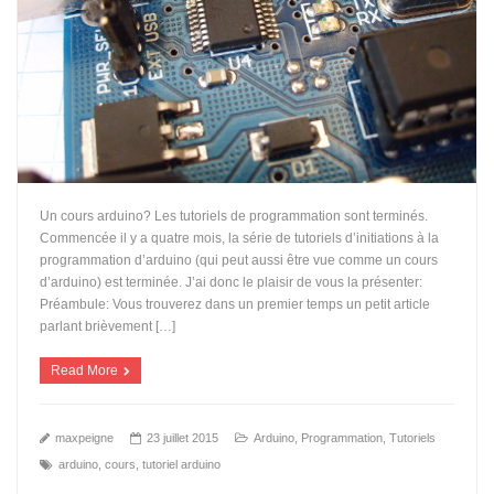
Un cours arduino? Les tutoriels de programmation sont terminés.
Commencée il y a quatre mois, la série de tutoriels d’initiations à la
programmation d’arduino (qui peut aussi être vue comme un cours
d’arduino) est terminée. J’ai donc le plaisir de vous la présenter:
Préambule: Vous trouverez dans un premier temps un petit article
parlant brièvement […]
Read More
maxpeigne
23 juillet 2015
Arduino
,
Programmation
,
Tutoriels
arduino
,
cours
,
tutoriel arduino