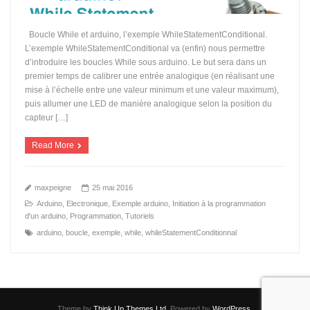
Boucle While et arduino, l’exemple WhileStatementConditional.
L’exemple WhileStatementConditional va (enfin) nous permettre
d’introduire les boucles While sous arduino. Le but sera dans un
premier temps de calibrer une entrée analogique (en réalisant une
mise à l’échelle entre une valeur minimum et une valeur maximum),
puis allumer une LED de manière analogique selon la position du
capteur […]
Read More
maxpeigne
25 mai 2016
Arduino
,
Electronique
,
Exemple arduino
,
Initiation à la programmation
d'un arduino
,
Programmation
,
Tutoriels
arduino
,
boucle
,
exemple
,
while
,
whileStatementConditionnal
Theme by
Think Up Themes Ltd
. Powered by
WordPress
.