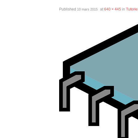
Published
at
640 × 445
in
Tutorie
10 mars 2015