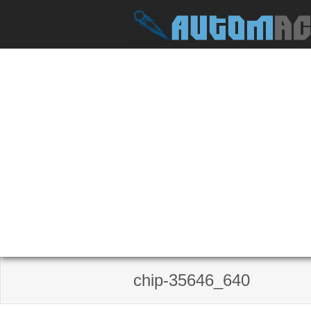
Skip
to
content
chip-35646_640