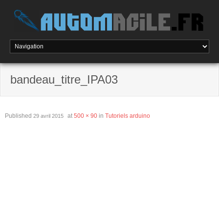
Skip
to
content
bandeau_titre_IPA03
Published
at
500 × 90
in
Tutoriels arduino
29 avril 2015