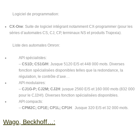
Logiciel de programmation:
CX-One
: Suite de logiciel intégrant notamment CX-programmer (pour les
séries d’automates CS, CJ, CP, terminaux NS et produits Trajexia).
Liste des automates Omron:
API spécialistes:
–
CS1D; CS1G/H
: Jusque 5120 E/S et 448 000 mots. Diverses
fonction spécialisées disponibles telles que la redondance, la
régulation, le contrôle d’axe…
API modulaires:
–
CJ1G-P; CJ2M; CJ2H
: jusque 2560 E/S et 160 000 mots (832 000
pour le CJ2H!). Diverses fonction spécialisées disponibles.
API compacts:
–
CPM2C; CP1E; CP1L; CP1H
: Jusque 320 E/S et 32 000 mots.
Wago, Beckhoff…: