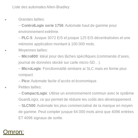
Liste des automates Allen-Bradley:
Grandes tailles:
–
ControlLogix serie 1756
: Automate haut de gamme pour
environnement extrême.
–
PLC-5
: Jusque 3072 E/S et jusque 125 E/S décentralisées et une
mémoire application montant à 100 000 mots.
Moyennes tailles:
–
Micro800
: Idéal pour des tâches spécifiques (commande d’axes,
journal de données stocké sur carte micro-SD…).
–
MicroLogix
: Fonctionnalité similaire ai SLC mais en forme plus
compact.
–
Pico
: Automate facile d’accès et économique.
Petites tailles:
–
CompactLogix
: Utilise un environnement commun avec le système
GuardLogix, ce qui permet de réduire les coûts des développement.
–
SLC500
: Automate les plus commercialisé de la marque en moyen
de gamme. Peut compter jusque 64 000 mots ainsi que 4096 entrées
ET 4096 signaux de sortie.
Omron: