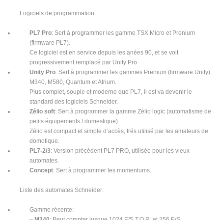
Logiciels de programmation:
PL7 Pro
: Sert à programmer les gamme TSX Micro et Prenium
(firmware PL7).
Ce logiciel est en service depuis les anées 90, et se voit
progressivement remplacé par Unity Pro
Unity Pro
: Sert à programmer les gammes Prenium (firmware Unity),
M340, M580, Quantum et Atrium.
Plus complet, souple et moderne que PL7, il est va devenir le
standard des logiciels Schneider.
Zélio soft
: Sert à programmer la gamme Zélio logic (automatisme de
petits équipements / domestique).
Zélio est compact et simple d’accès, trés utilisé par les amateurs de
domotique.
PL7-2/3
: Version précédent PL7 PRO, utilisée pour les vieux
automates.
Concept
: Sert à programmer les momentums.
Liste des automates Schneider:
Gamme récente:
–
M340
: Peut compter jusque 1024 E/S T.O.R. et 256 E/S