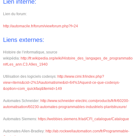
Lien interne:
Lien du forum:
http://automacile.fr/forum/viewforum.php?f=24
Liens externes:
Histoire de l’informatique, source
wikipédia:
http://fr.wikipedia.org/wiki/Histoire_des_langages_de_programmatio
n#Les_ann.C3.A9es_1940
Utilisation des logiciels codesys:
http://www.cimi.fr/index.php?
view=items&cid=2%3Aautomatisme&id=64%3Aquest-ce-que-codesys-
&option=com_quickfaq&Itemid=149
Automates Schneider:
http://www.schneider-electric.com/products/fr/fr/60200-
automatisation/60230-automates-programmables-industriels-plantstruxure/
Automates Siemens:
https://webbies.siemens.fr/ad/CFI_catalogue/Catalogue
Automates Allen-Bradley:
http://ab.rockwellautomation.com/fr/Programmable-