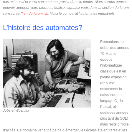
pas exhaustif et verra son contenu grossir dans le temps. Alors si vous pensez
pouvoir apporter votre pierre à l’édifice, signalez vous dans la section du forum
consacrée (
lien du forum ici
). Voici le comparatif automates industriels.
L’histoire des automates?
Remontons au
début des années
70. A cette
époque,
l’informatique
classique est en
pleine explosion
(on y voit
notamment la
naissance du
langage C, du
Pascal, et
Jobs et Wozniak
quelques années
plus tard du SQL)
mais reste difficile
d’accès. Ce domaine venant à peine d’émerger, les écoles étaient rares et les