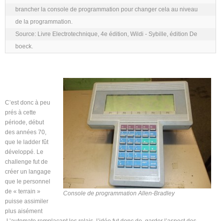
brancher la console de programmation pour changer cela au niveau 
de la programmation.

Source: Livre Electrotechnique, 4e édition, Wildi - Sybille, édition De 
boeck.
C’est donc à peu
prés à cette
période, début
des années 70,
que le ladder fût
développé. Le
challenge fut de
créer un langage
que le personnel
de « terrain »
Console de programmation Allen-Bradley
puisse assimiler
plus aisément
L’automate remplaçant les relais, l’idée fut donc de garder l’aspect des