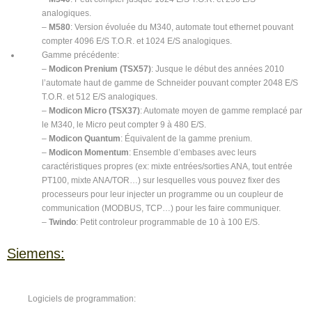
analogiques.
–
M580
: Version évoluée du M340, automate tout ethernet pouvant
compter 4096 E/S T.O.R. et 1024 E/S analogiques.
Gamme précédente:
–
Modicon Prenium (TSX57)
: Jusque le début des années 2010
l’automate haut de gamme de Schneider pouvant compter 2048 E/S
T.O.R. et 512 E/S analogiques.
–
Modicon Micro (TSX37)
: Automate moyen de gamme remplacé par
le M340, le Micro peut compter 9 à 480 E/S.
–
Modicon Quantum
: Équivalent de la gamme prenium.
–
Modicon Momentum
: Ensemble d’embases avec leurs
caractéristiques propres (ex: mixte entrées/sorties ANA, tout entrée
PT100, mixte ANA/TOR…) sur lesquelles vous pouvez fixer des
processeurs pour leur injecter un programme ou un coupleur de
communication (MODBUS, TCP…) pour les faire communiquer.
–
Twindo
: Petit controleur programmable de 10 à 100 E/S.
Siemens:
Logiciels de programmation: