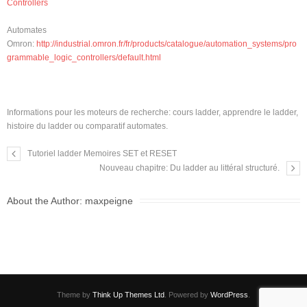
Controllers
Automates
Omron:
http://industrial.omron.fr/fr/products/catalogue/automation_systems/pro
grammable_logic_controllers/default.html
Informations pour les moteurs de recherche: cours ladder, apprendre le ladder,
histoire du ladder ou comparatif automates.
Tutoriel ladder Memoires SET et RESET
Nouveau chapitre: Du ladder au littéral structuré.
About the Author:
maxpeigne
Theme by
Think Up Themes Ltd
. Powered by
WordPress
.