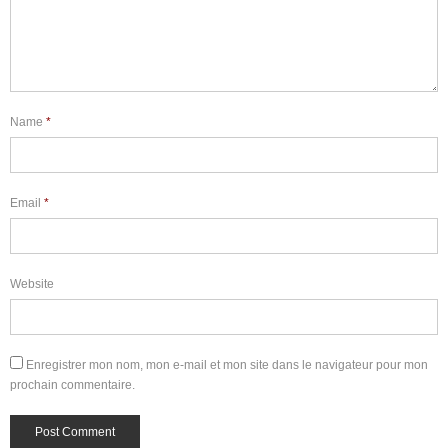
Name
*
Email
*
Website
Enregistrer mon nom, mon e-mail et mon site dans le navigateur pour mon
prochain commentaire.