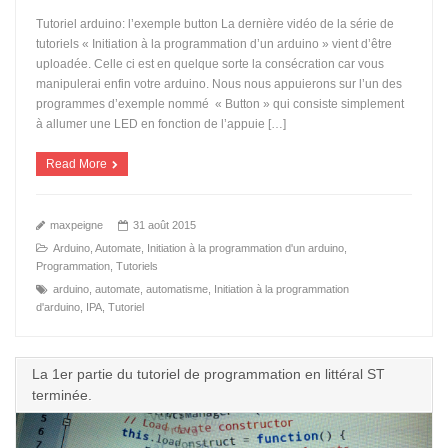
Tutoriel arduino: l’exemple button La dernière vidéo de la série de
tutoriels « Initiation à la programmation d’un arduino » vient d’être
uploadée. Celle ci est en quelque sorte la consécration car vous
manipulerai enfin votre arduino. Nous nous appuierons sur l’un des
programmes d’exemple nommé « Button » qui consiste simplement
à allumer une LED en fonction de l’appuie […]
Read More
maxpeigne
31 août 2015
Arduino
,
Automate
,
Initiation à la programmation d'un arduino
,
Programmation
,
Tutoriels
arduino
,
automate
,
automatisme
,
Initiation à la programmation
d'arduino
,
IPA
,
Tutoriel
La 1er partie du tutoriel de programmation en littéral ST
terminée.