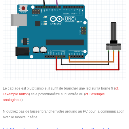
Le câblage est plutôt simple, il suffit de brancher une led sur la borne 9 (
cf.
l’exemple button
) et le potentiomètre sur l’entrée A0 (
cf. l’exemple
analogInput
).
N’oubliez pas de laisser brancher votre arduino au PC pour la communication
avec le moniteur série.