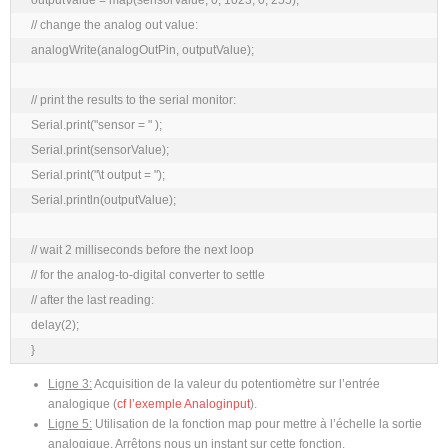
outputValue = map(sensorValue, 0, 1023, 0, 255);

// change the analog out value:

analogWrite(analogOutPin, outputValue);

// print the results to the serial monitor:

Serial.print("sensor = " );

Serial.print(sensorValue);

Serial.print("\t output = ");

Serial.println(outputValue);

// wait 2 milliseconds before the next loop

// for the analog-to-digital converter to settle

// after the last reading:

delay(2);

}
Ligne 3:
Acquisition de la valeur du potentiomètre sur l’entrée
analogique (
cf l’exemple Analoginput
).
Ligne 5:
Utilisation de la fonction map pour mettre à l’échelle la sortie
analogique. Arrêtons nous un instant sur cette fonction.