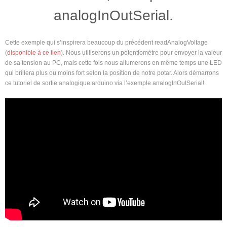
analogInOutSerial.
Cette exemple qui s’inspirera beaucoup du précédent readAnalogVoltage
(
disponible à ce lien
). Nous utiliserons un potentiomètre pour envoyer la valeur
de sa tension au PC, mais cette fois nous allumerons en même temps une LED
qui brillera plus ou moins fort selon la position de notre potar. Alors démarrons
ce tutoriel de sortie analogique arduino via l’exemple analogInOutSerial!