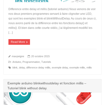
Difference entre delay et millis (tutoriel arduino) Nous venons de voir
nos deux premiers programmes servant à faire clignoter une LED,
qui sont les exemples blink et blinkWithoutDelay. Au cours de ceux ci,
nous avons parlé de la différence entre les fonctions delay() et
millis(). Et bien dans cette courte vidéo, j’ai légérement modifié les
[…]
Read More
maxpeigne
20 octobre 2015
Arduino
,
Programmation
,
Tutoriels
blink
,
delay
,
difference delay millis
,
exemple delay
,
exemple millis
,
millis
Exemple arduino blinkwithoutdelay et fonction millis –
Tutoriel blink without delay.