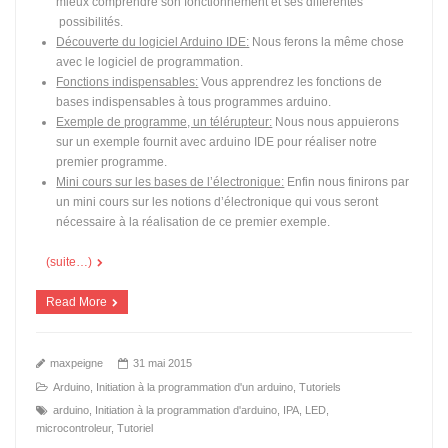
mieux comprendre son fonctionnement et ses différentes
possibilités.
Découverte du logiciel Arduino IDE:
Nous ferons la même chose
avec le logiciel de programmation.
Fonctions indispensables:
Vous apprendrez les fonctions de
bases indispensables à tous programmes arduino.
Exemple de programme, un télérupteur:
Nous nous appuierons
sur un exemple fournit avec arduino IDE pour réaliser notre
premier programme.
Mini cours sur les bases de l’électronique:
Enfin nous finirons par
un mini cours sur les notions d’électronique qui vous seront
nécessaire à la réalisation de ce premier exemple.
(suite…)
Read More
maxpeigne
31 mai 2015
Arduino
,
Initiation à la programmation d'un arduino
,
Tutoriels
arduino
,
Initiation à la programmation d'arduino
,
IPA
,
LED
,
microcontroleur
,
Tutoriel