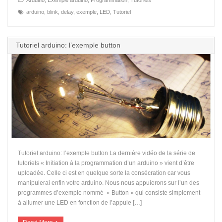
Arduino
,
Exemple arduino
,
Programmation
,
Tutoriels
arduino
,
blink
,
delay
,
exemple
,
LED
,
Tutoriel
Tutoriel arduino: l’exemple button
Tutoriel arduino: l’exemple button La dernière vidéo de la série de
tutoriels « Initiation à la programmation d’un arduino » vient d’être
uploadée. Celle ci est en quelque sorte la consécration car vous
manipulerai enfin votre arduino. Nous nous appuierons sur l’un des
programmes d’exemple nommé « Button » qui consiste simplement
à allumer une LED en fonction de l’appuie […]