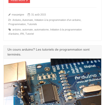
Read More
maxpeigne
31 août 2015
Arduino
,
Automate
,
Initiation à la programmation d'un arduino
,
Programmation
,
Tutoriels
arduino
,
automate
,
automatisme
,
Initiation à la programmation
d'arduino
,
IPA
,
Tutoriel
Un cours arduino? Les tutoriels de programmation sont
terminés.