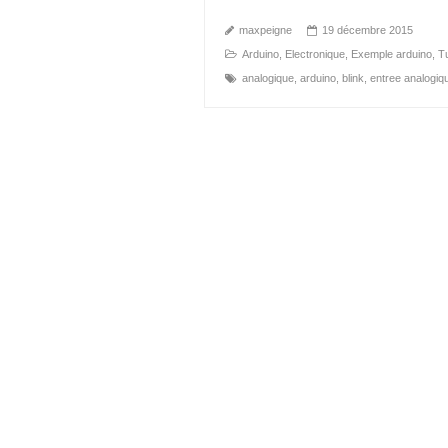
maxpeigne
19 décembre 2015
Arduino
,
Electronique
,
Exemple arduino
,
Tu
analogique
,
arduino
,
blink
,
entree analogiq