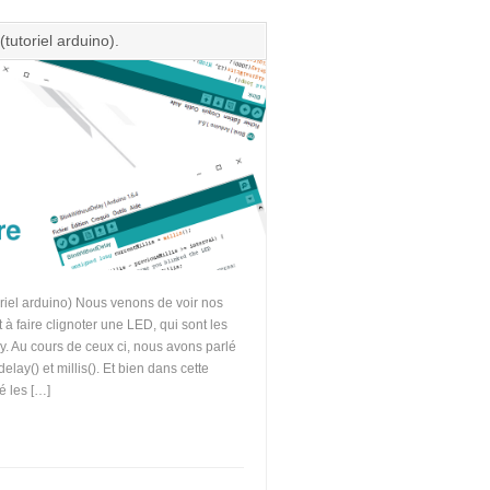
(tutoriel arduino).
toriel arduino) Nous venons de voir nos
 faire clignoter une LED, qui sont les
y. Au cours de ceux ci, nous avons parlé
elay() et millis(). Et bien dans cette
é les […]