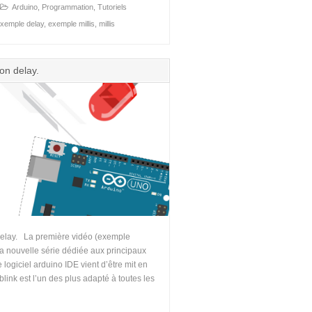
Arduino
,
Programmation
,
Tutoriels
xemple delay
,
exemple millis
,
millis
on delay.
 delay. La première vidéo (exemple
 la nouvelle série dédiée aux principaux
logiciel arduino IDE vient d’être mit en
ink est l’un des plus adapté à toutes les