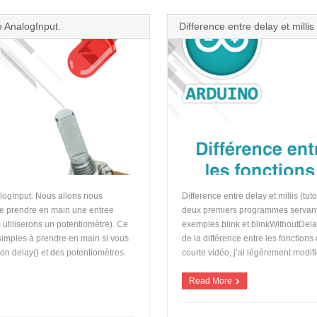
 AnalogInput.
Difference entre delay et millis 
logInput. Nous allons nous
Difference entre delay et millis (tu
de prendre en main une entree
deux premiers programmes servant à
utiliserons un potentiomètre). Ce
exemples blink et blinkWithoutDela
imples à prendre en main si vous
de la différence entre les fonctions d
ction delay() et des potentiomètres.
courte vidéo, j’ai légérement modifi
Read More