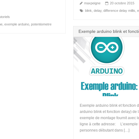
maxpeigne
20 octobre 2015
blink
,
delay
,
difference delay millis
,
e
toriels
ue
,
exemple arduino
,
potentiometre
Exemple arduino blink et foncti
Exemple arduino blink et fonction
arduino blink et fonction delay) de
exemple de montage fournit avec le 
ligne à cette adresse: L’exemple bl
personnes débutant dans […]