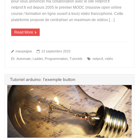
pour vous annoncer ma collaboration avec le site netprof.fr
netprof.fr est depuis 2005 le premier MOOC (massive open online
course / formation en ligne ouvert à tous) vidéo francophone. Cette
plateforme propose de centraliser un maximum de vidéos […]
Read More
maxpeigne
13 septembre 2015
Automate
,
Ladder
,
Programmation
,
Tutoriels
netprof
,
vidéo
Tutoriel arduino: l’exemple button