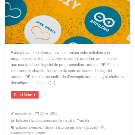
Exemple arduino: Vous venez de terminer votre initiation à la
programmation et vous avez découvert ce qu’est un arduino ainsi
que manipulé son logiciel de programmation: arduino IDE. Et bien
voici venu le chapitre final de cette série de tutoriel. Le logiciel
arduino IDE fournie une multitude d’exemple arduino, et j’ai choisi de
décortiquer huit d’entre […]
Read More
maxpeigne
12 juin 2015
Initiation à la programmation d'un arduino
,
Tutoriels
arduino
,
exemple
,
Initiation à la programmation d'arduino
,
IPA
,
microcontroleur
,
Tutoriel